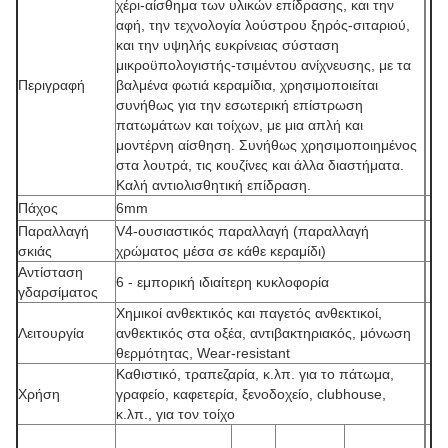
χέρι-αίσθημα των υλικών επίδρασης, και την
αφή, την τεχνολογία λούστρου ξηρός-σιταριού,
και την υψηλής ευκρίνειας σύσταση
μικροϋπολογιστής-τσιμέντου ανίχνευσης, με τα
Περιγραφή
βαλμένα φωτιά κεραμίδια, χρησιμοποιείται
συνήθως για την εσωτερική επίστρωση
πατωμάτων και τοίχων, με μια απλή και
μοντέρνη αίσθηση. Συνήθως χρησιμοποιημένος
στα λουτρά, τις κουζίνες και άλλα διαστήματα.
Καλή αντιολισθητική επίδραση.
Πάχος
6mm
Παραλλαγή
V4-ουσιαστικός παραλλαγή (παραλλαγή
σκιάς
χρώματος μέσα σε κάθε κεραμίδι)
Αντίσταση
6 - εμπορική ιδιαίτερη κυκλοφορία
γδαρσίματος
Χημικοί ανθεκτικός και παγετός ανθεκτικοί,
Λειτουργία
ανθεκτικός στα οξέα, αντιβακτηριακός, μόνωση
θερμότητας, Wear-resistant
Καθιστικό, τραπεζαρία, κ.λπ. για το πάτωμα,
Χρήση
γραφείο, καφετερία, ξενοδοχείο, clubhouse,
κ.λπ., για τον τοίχο