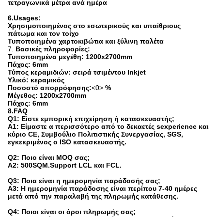
τετραγωνικά μέτρα ανά ημέρα
6.Usages:
Χρησιμοποιημένος στο εσωτερικούς και υπαίθριους
πάτωμα και τον τοίχο
Τυποποιημένα χαρτοκιβώτια και ξύλινη παλέτα
7.
Βασικές πληροφορίες:
Τυποποιημένα μεγέθη: 1200x2700mm
Πάχος: 6mm
Τύπος κεραμιδιών: σειρά τσιμέντου Inkjet
Υλικό: κεραμικός
Ποσοστό απορρόφησης:
<0>
%
Μέγεθος: 1200x2700mm
Πάχος: 6mm
8.FAQ
Q1: Είστε εμπορική επιχείρηση ή κατασκευαστής;
Α1: Είμαστε α περισσότερο από το δεκαετές sexperience και
κύριο CE, Συμβούλιο Πολιτιστικής Συνεργασίας, SGS,
εγκεκριμένος ο ISO κατασκευαστής.
Q2: Ποιο είναι MOQ σας;
A2: 500SQM.Support LCL και FCL.
Q3: Ποια είναι η ημερομηνία παράδοσής σας;
A3: Η ημερομηνία παράδοσης είναι περίπου 7-40 ημέρες
μετά από την παραλαβή της πληρωμής κατάθεσης.
Q4: Ποιοι είναι οι όροι πληρωμής σας;