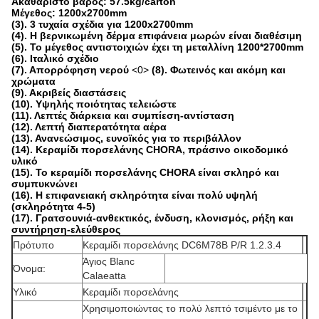
Ακαθάριστο βάρος: 57.5kg/carton
Μέγεθος: 1200x2700mm
(3). 3 τυχαία σχέδια για 1200x2700mm
(4). Η βερνικωμένη δέρμα επιφάνεια μωρών είναι διαθέσιμη
(5). Το μέγεθος αντιστοιχιών έχει τη μεταλλίνη 1200*2700mm
(6). Ιταλικό σχέδιο
(7). Απορρόφηση νερού
<0>
(8). Φωτεινός και ακόμη και
χρώματα
(9). Ακριβείς διαστάσεις
(10). Υψηλής ποιότητας τελειώστε
(11). Λεπτές διάρκεια και συμπίεση-αντίσταση
(12). Λεπτή διαπερατότητα αέρα
(13). Ανανεώσιμος, ευνοϊκός για το περιβάλλον
(14). Κεραμίδι πορσελάνης CHORA, πράσινο οικοδομικό
υλικό
(15). Το κεραμίδι πορσελάνης CHORA είναι σκληρό και
συμπυκνώνει
(16). Η επιφανειακή σκληρότητα είναι πολύ υψηλή
(σκληρότητα 4-5)
(17). Γρατσουνιά-ανθεκτικός, ένδυση, κλονισμός, ρήξη και
συντήρηση-ελεύθερος
Πρότυπο
Κεραμίδι πορσελάνης DC6M78B P/R 1.2.3.4
Άγιος Blanc
Όνομα:
Calaeatta
Υλικό
Κεραμίδι πορσελάνης
Χρησιμοποιώντας το πολύ λεπτό τσιμέντο με το