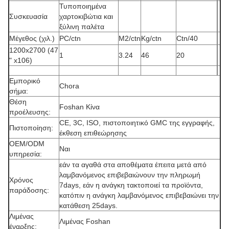
Τυποποιημένα
Συσκευασία
χαρτοκιβώτια και
ξύλινη παλέτα
Μέγεθος (χιλ.)
PC/ctn
M2/ctn
Kg/ctn
Ctn/40
1200x2700 (47
1
3.24
46
20
" x106)
Εμπορικό
Chora
σήμα:
Θέση
Foshan Κίνα
προέλευσης:
CE, 3C, ISO, πιστοποιητικό GMC της εγγραφής,
Πιστοποίηση:
έκθεση επιθεώρησης
OEM/ODM
Ναι
υπηρεσία:
εάν τα αγαθά στα αποθέματα έπειτα μετά από
λαμβανόμενος επιβεβαιώνουν την πληρωμή
Χρόνος
7days, εάν η ανάγκη τακτοποιεί τα προϊόντα,
παράδοσης:
κατόπιν η ανάγκη λαμβανόμενος επιβεβαιώνει την
κατάθεση 25days.
Λιμένας
Λιμένας Foshan
έναρξης: