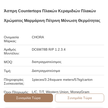
Άσπρη Countertops Πλακών Κεραμιδιών Πλακών
Χρώματος Μαρμάρινη Πέτρινη Μόνωση Θερμότητας
Ονομασία
CHORA
Μάρκας:
Αριθμός
DC6M78B R/P 1.2.3.4
Μοντέλου:
διαπραγματεύσιμος
MOQ:
Διαπραγματεύσιμα
Τιμή:
Πληροφορίες
1pieces/3.24square meters/57kg/carton
Συσκευασίας:
L/C, T/T, Western Union, MoneyGram
Όροι Πληρωμής:
Συνομιλία Τώρα
Συνομιλία Τώρα