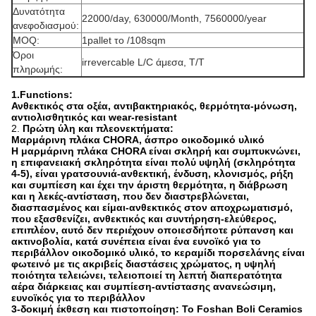
Δυνατότητα
22000/day, 630000/Month, 7560000/year
ανεφοδιασμού:
MOQ:
1pallet το /108sqm
Όροι
irrevercable L/C άμεσα, T/T
πληρωμής:
1.Functions:
Ανθεκτικός στα οξέα, αντιβακτηριακός, θερμότητα-μόνωση,
αντιολισθητικός και wear-resistant
2.
Πρώτη ύλη και πλεονεκτήματα:
Μαρμάρινη πλάκα CHORA, άσπρο οικοδομικό υλικό
Η μαρμάρινη πλάκα CHORA είναι σκληρή και συμπυκνώνει,
η επιφανειακή σκληρότητα είναι πολύ υψηλή (σκληρότητα
4-5), είναι γρατσουνιά-ανθεκτική, ένδυση, κλονισμός, ρήξη
και συμπίεση και έχει την άριστη θερμότητα, η διάβρωση
και η λεκές-αντίσταση, που δεν διαστρεβλώνεται,
διασπασμένος και είμαι-ανθεκτικός στον αποχρωματισμό,
που εξασθενίζει, ανθεκτικός και συντήρηση-ελεύθερος,
επιπλέον, αυτό δεν περιέχουν οποιεσδήποτε ρύπανση και
ακτινοβολία, κατά συνέπεια είναι ένα ευνοϊκό για το
περιβάλλον οικοδομικό υλικό, το κεραμίδι πορσελάνης είναι
φωτεινό με τις ακριβείς διαστάσεις χρώματος, η υψηλή
ποιότητα τελειώνει, τελειοποιεί τη λεπτή διαπερατότητα
αέρα διάρκειας και συμπίεση-αντίστασης ανανεώσιμη,
ευνοϊκός για το περιβάλλον
3-δοκιμή έκθεση και πιστοποίηση: Το Foshan Boli Ceramics