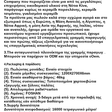
Company που περιορίζεται είναι μια από τις μεγαλύτερες
επιχειρήσεις οικοδομικού υλικού στη Νότια Κίνα,
παράγουμε κυρίως το κεραμίδι πορσελάνης, κεραμίδι
τσιμέντου, γυαλισμένο κεραμίδι
Τα προϊόντα μας πωλούν καλά στην εγχώρια αγορά και στο
εξωτερικό όπως η Ευρώπη, η Μέση Ανατολή, η Αίγυπτος, η
Νότια Αφρική, η μέση Ασία της Αφρικής, της Ιταλίας, νότου
και ανατολής, έχουμε μια ομάδα του εργατικού και
καινοτόμου τεχνικού εργαζόμενου προσωπικού, έχουμε
περισσότερες από 10 επαγγελματικές γραμμές παραγωγής
και τον πρώτης τάξεως εξοπλισμό για να ικανοποιήσουμε
τις επαγγελματικές απαιτήσεις τεχνολογίας
3.The ανταγωνιστικό πλεονέκτημα της γραμμής παραγωγής:
Μπορούν να παρέχουν το ODM και την υπηρεσία cOem.
4.Packaging & παράδοση:
(1). Πωλώντας μονάδες: Ενιαίο στοιχείο
(2). Ενιαίο μέγεθος συσκευασίας: 1200X2700X6mm
(3). Ενιαίο ακαθάριστο βάρος: 46kg
(4). Τύπος συσκευασίας: Τυποποιημένα χαρτοκιβώτια
εξαγωγής και ξύλινες παλέτες
(5). Απολυμαμένο pallet+carton
(6). Λιμένας: FOSHAN
(7). Χρονική ανοχή: 3-5days μετά από την παραλαβή της
κατάθεσης εάν απόθεμα διαθέσιμο
5.Supply δυνατότητα
Δυνατότητα ανεφοδιασμού: 16000 τετραγωνικό μέτρο/