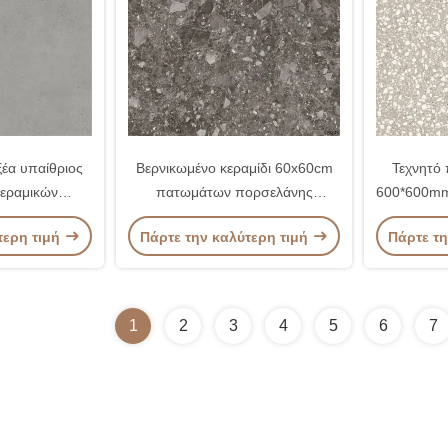
ξέα υπαίθριος
Βερνικωμένο κεραμίδι 60x60cm
Τεχνητό 
κεραμικών
πατωμάτων πορσελάνης
600*600mm
βεράντας
βεράντας αγροτικό για το λουτρό
τερη τιμή
Πάρτε την καλύτερη τιμή
Πάρτε τη
τικός
1
2
3
4
5
6
7