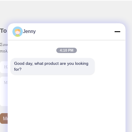
Το Δελτίο Ενημέρωσης
Jenny
Συνδρομηθείτε στο ενημερωτικό μας δελτίο για εκπτώσεις και
4:10 PM
πολλά άλλα.
Good day, what product are you looking 
for?
Μας Ελάτε Σε Επαφή Με