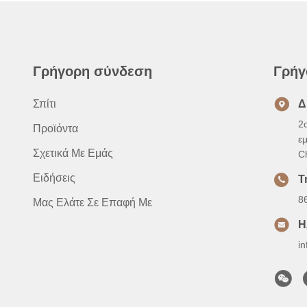
Γρήγορη σύνδεση
Γρήγ
Σπίτι
Δ
2
Προϊόντα
ε
Σχετικά Με Εμάς
C
Ειδήσεις
Τ
8
Μας Ελάτε Σε Επαφή Με
Η
i