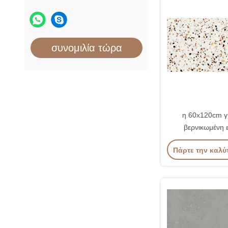
συνομιλία τώρα
η 60x120cm γ
βερνικωμένη 
πορσελάνη κεραμ
Πάρτε την καλύ
χρώμ