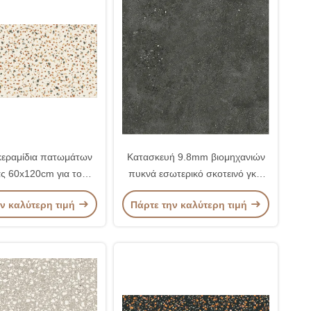
κεραμίδια πατωμάτων
Κατασκευή 9.8mm βιομηχανιών
ς 60x120cm για το
πυκνά εσωτερικό σκοτεινό γκρι
οδρόμιο κήπων
κεραμιδιών πορσελάνης
ν καλύτερη τιμή
Πάρτε την καλύτερη τιμή