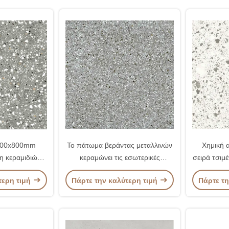
 800x800mm
Το πάτωμα βεράντας μεταλλινών
Χημική 
η κεραμιδιών
κεραμώνει τις εσωτερικές
σειρά τσιμέ
ζ - ανθεκτική
Countertop επιτραπέζιων
τερη τιμή
Πάρτε την καλύτερη τιμή
Πάρτε τη
κουζινών πλάκες