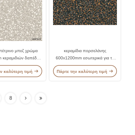
πέτρινο μπεζ χρώμα
κεραμίδια πορσελάνης
 κεραμιδιών δαπέδων
600x1200mm εσωτερικά για το
βεράντας
μαύρο χρώμα τοίχων πατωμάτων
ν καλύτερη τιμή
Πάρτε την καλύτερη τιμή
8