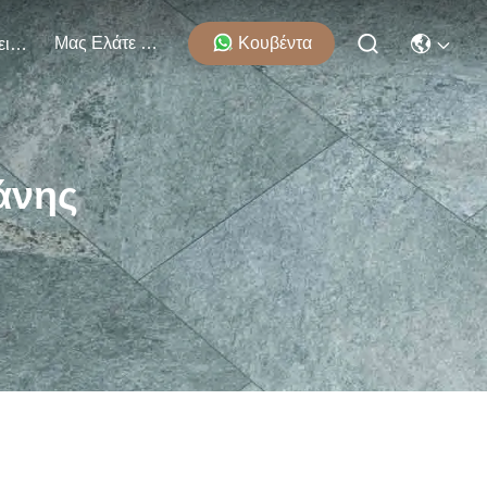
Μας Ελάτε Σε Επαφή Με
Κουβέντα
Εκδηλώσεις
άνης