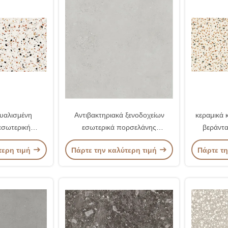
υαλισμένη
Αντιβακτηριακά ξενοδοχείων
κεραμικά 
εσωτερική
εσωτερικά πορσελάνης
βεράντα
ώνει το άσπρο
κεραμιδιών κεραμίδια πατωμάτων
πεζ
τερη τιμή
Πάρτε την καλύτερη τιμή
Πάρτε τη
α
προγράμματος εσωτερικά