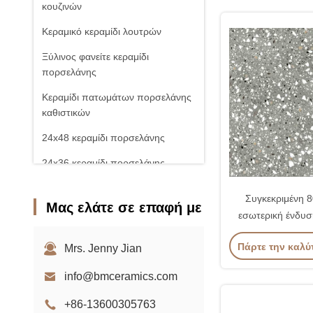
κουζινών
Κεραμικό κεραμίδι λουτρών
Ξύλινος φανείτε κεραμίδι
πορσελάνης
Κεραμίδι πατωμάτων πορσελάνης
καθιστικών
24x48 κεραμίδι πορσελάνης
24x36 κεραμίδι πορσελάνης
32x32 κεραμίδια πατωμάτων
Συγκεκριμένη
Μας ελάτε σε επαφή με
Πλακάκι πορσελάνης
εσωτερική ένδυσ
πορσελάνης γκαρά
Πάρτε την καλύ
Mrs. Jenny Jian
info@bmceramics.com
+86-13600305763