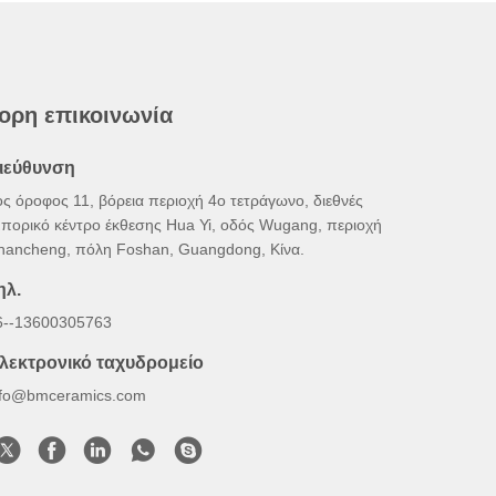
ορη επικοινωνία
ιεύθυνση
ος όροφος 11, βόρεια περιοχή 4ο τετράγωνο, διεθνές
μπορικό κέντρο έκθεσης Hua Yi, οδός Wugang, περιοχή
hancheng, πόλη Foshan, Guangdong, Κίνα.
ηλ.
6--13600305763
λεκτρονικό ταχυδρομείο
nfo@bmceramics.com