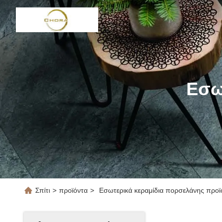
Εσω
Σπίτι
>
προϊόντα
>
Εσωτερικά κεραμίδια πορσελάνης προϊό