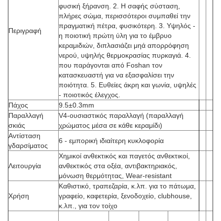
φυσική ξήρανση. 2. Η σαφής σύσταση,
πλήρες σώμα, περισσότεροι συμπαθεί την
πραγματική πέτρα, φυσικότερη. 3. Υψηλός -
Περιγραφή
η ποιοτική πρώτη ύλη για το έμβρυο
κεραμιδιών, διπλασιάζει μηά απορρόφηση
νερού, υψηλής θερμοκρασίας πυρκαγιά. 4.
που παράγονται από Foshan τον
κατασκευαστή για να εξασφαλίσει την
ποιότητα. 5. Ευθείες άκρη και γωνία, υψηλές
- ποιοτικός έλεγχος.
Πάχος
9.5±0.3mm
Παραλλαγή
V4-ουσιαστικός παραλλαγή (παραλλαγή
σκιάς
χρώματος μέσα σε κάθε κεραμίδι)
Αντίσταση
6 - εμπορική ιδιαίτερη κυκλοφορία
γδαρσίματος
Χημικοί ανθεκτικός και παγετός ανθεκτικοί,
Λειτουργία
ανθεκτικός στα οξέα, αντιβακτηριακός,
μόνωση θερμότητας, Wear-resistant
Καθιστικό, τραπεζαρία, κ.λπ. για το πάτωμα,
Χρήση
γραφείο, καφετερία, ξενοδοχείο, clubhouse,
κ.λπ., για τον τοίχο