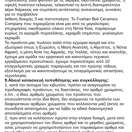
πορσελάνης είναι φωτεινό με τις ακριβείς διαστάσεις χρώματος, η
υψηλή ποιότητα τελειώνει, τελειοποιεί τη λεπτή διαπερατότητα
αέρα διάρκειας και συμπίεση-αντίστασης ανανεώσιμη, ευνοϊκός
για το περιβάλλον
έκθεση δοκιμής 3 και πιστοποίηση: Το Foshan Boli Ceramics
Company που περιορίζεται είναι μια από τις μεγαλύτερες
επιχειρήσεις οικοδομικού υλικού στη Νότια Κίνα, παράγουμε
κυρίως το κεραμίδι πορσελάνης, κεραμίδι τσιμέντου, γυαλισμένο
κεραμίδι
Τα προϊόντα μας πωλούν καλά στην εγχώρια αγορά και στο
εξωτερικό όπως η Ευρώπη, η Μέση Ανατολή, η Αίγυπτος, η Νότια
Αφρική, η μέση Ασία της Αφρικής, της Ιταλίας, νότου και ανατολής,
έχουμε μια ομάδα του εργατικού και καινοτόμου τεχνικού
εργαζόμενου προσωπικού, έχουμε περισσότερες από 10
επαγγελματικές γραμμές παραγωγής και τον πρώτης τάξεως
εξοπλισμό για να ικανοποιήσουμε τις επαγγελματικές απαιτήσεις
τεχνολογίας
9.About κατασκευή τοποθέτησης και συγκόλλησης:
1, κατά την άνοιγμα του κιβωτίου, πρέπει να αναγνωρίσει τις
προδιαγραφές προϊόντων, τις διαστάσεις, τον αριθμό χρώματος,
κ.λπ., ο ίδιος αριθμός χρώματος του προϊόντος που
επισυνάπτεται στην ίδια θέση, δεν αναμιγνύει τα προϊόντα των
διαφορετικών αριθμών χρώματος που κολλιούνται μαζί (εκτός αν
συνειδητά απαιτημένος για να λάβει τα ειδικά διακοσμητικά
αποτελέσματα στον αριθμό)
2, πριν από να κολλήσουν πρώτα στην επίγεια δοκιμή, μετά από
να χρησιμοποιήσουν τον ίδιους αριθμό και το μέγεθος χρώματος,
εσείς μπορούν να χρησιμοποιήσουν τον παρακείμενο αριθμό και