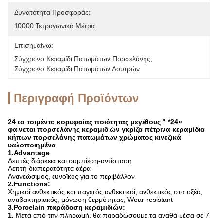
Δυνατότητα Προσφοράς:
10000 Τετραγωνικά Μέτρα
Επισημαίνω:
Σύγχρονο Κεραμίδι Πατωμάτων Πορσελάνης
, 
Σύγχρονο Κεραμίδι Πατωμάτων Λουτρών
Περιγραφή Προϊόντων
24 το τσιμέντο κορυφαίας ποιότητας μεγέθους " *24»
φαίνεται πορσελάνης κεραμιδιών γκρίζα πέτρινα κεραμίδια
κήπων πορσελάνης πατωμάτων χρώματος κινεζικά
υαλοποιημένα
1.Advantage
Λεπτές διάρκεια και συμπίεση-αντίσταση
Λεπτή διαπερατότητα αέρα
Ανανεώσιμος, ευνοϊκός για το περιβάλλον
2.Functions:
Χημικοί ανθεκτικός και παγετός ανθεκτικοί, ανθεκτικός στα οξέα,
αντιβακτηριακός, μόνωση θερμότητας, Wear-resistant
3.Porcelain παράδοση κεραμιδιών:
1.
Μετά από την πληρωμή, θα παραδώσουμε τα αγαθά μέσα σε 7