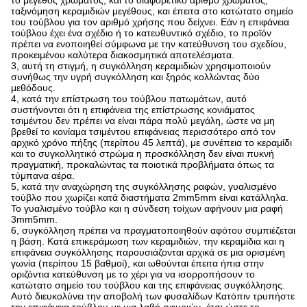
το μέγεθος χρώματος, και το διαφορετικό αριθμό χρώματος,
ταξινόμηση κεραμιδιών μεγέθους, και έπειτα στο κατώτατο σημείο
του τούβλου για τον αριθμό χρήσης που δείχνει. Εάν η επιφάνεια
τούβλου έχει ένα σχέδιο ή το κατευθυντικό σχέδιο, το προϊόν
πρέπει να ενοποιηθεί σύμφωνα με την κατεύθυνση του σχεδίου,
προκειμένου καλύτερα διακοσμητικά αποτελέσματα.
3, αυτή τη στιγμή, η συγκόλληση κεραμιδιών χρησιμοποιούν
συνήθως την υγρή συγκόλληση και ξηρός κολλώντας δύο
μεθόδους.
4, κατά την επίστρωση του τούβλου πατωμάτων, αυτό
συστήνονται ότι η επιφάνεια της επίστρωσης κονιάματος
τσιμέντου δεν πρέπει να είναι πάρα πολύ μεγάλη, ώστε να μη
βρεθεί το κονίαμα τσιμέντου επιφάνειας περισσότερο από τον
αρχικό χρόνο πήξης (περίπου 45 λεπτά), με συνέπεια το κεραμίδι
και το συγκολλητικό στρώμα η προσκόλληση δεν είναι πυκνή
πραγματική, προκαλώντας τα ποιοτικά προβλήματα όπως τα
τύμπανα αέρα.
5, κατά την αναχώρηση της συγκόλλησης ραφών, γυαλισμένο
τούβλο που χωρίζει κατά διαστήματα 2mm5mm είναι κατάλληλα.
Το γυαλισμένο τούβλο και η σύνδεση τοίχων αφήνουν μια ραφή
3mm5mm.
6, συγκόλληση πρέπει να πραγματοποιηθούν αφότου συμπιέζεται
η βάση. Κατά επικεράμωση των κεραμιδιών, την κεραμίδια και η
επιφάνεια συγκόλλησης παρουσιάζονται αρχικά σε μια ορισμένη
γωνία (περίπου 15 βαθμοί), και ωθούνται έπειτα ήπια στην
οριζόντια κατεύθυνση με το χέρι για να ισορροπήσουν το
κατώτατο σημείο του τούβλου και της επιφάνειας συγκόλλησης.
Αυτό διευκολύνει την αποβολή των φυσαλίδων Κατόπιν τρυπήστε