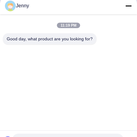
Jenny
Γρήγορη επικοινωνία
11:19 PM
Διεύθυνση
2ος όροφος 11, βόρεια περιοχή 4ο τετράγωνο, διεθνές
Good day, what product are you looking for?
εμπορικό κέντρο έκθεσης Hua Yi, οδός Wugang, περιοχή
Chancheng, πόλη Foshan, Guangdong, Κίνα.
Τηλ.
86--13600305763
Ηλεκτρονικό ταχυδρομείο
info@bmceramics.com
Πολιτική μυστικότητας
|
Sitemap
| Καλή ποιότητα της Κίνας
Εσωτερικά κεραμίδια πορσελάνης Προμηθευτής. Πνευματικά
δικαιώματα © 2019-2026 BOLI CERAMICS CO.,LTD. .