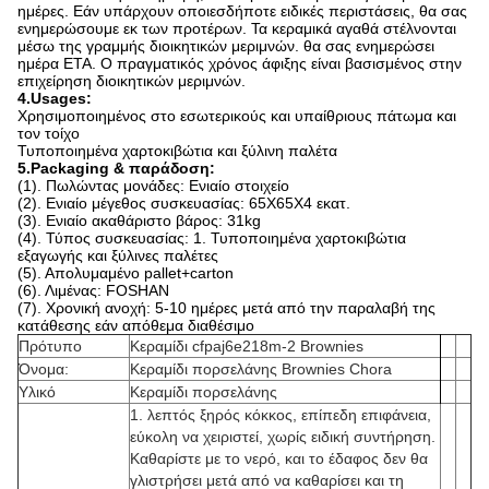
ημέρες. Εάν υπάρχουν οποιεσδήποτε ειδικές περιστάσεις, θα σας
ενημερώσουμε εκ των προτέρων. Τα κεραμικά αγαθά στέλνονται
μέσω της γραμμής διοικητικών μεριμνών. θα σας ενημερώσει
ημέρα ETA. Ο πραγματικός χρόνος άφιξης είναι βασισμένος στην
επιχείρηση διοικητικών μεριμνών.
4.Usages:
Χρησιμοποιημένος στο εσωτερικούς και υπαίθριους πάτωμα και
τον τοίχο
Τυποποιημένα χαρτοκιβώτια και ξύλινη παλέτα
5.Packaging & παράδοση:
(1). Πωλώντας μονάδες: Ενιαίο στοιχείο
(2). Ενιαίο μέγεθος συσκευασίας: 65X65X4 εκατ.
(3). Ενιαίο ακαθάριστο βάρος: 31kg
(4). Τύπος συσκευασίας: 1. Τυποποιημένα χαρτοκιβώτια
εξαγωγής και ξύλινες παλέτες
(5). Απολυμαμένο pallet+carton
(6). Λιμένας: FOSHAN
(7). Χρονική ανοχή: 5-10 ημέρες μετά από την παραλαβή της
κατάθεσης εάν απόθεμα διαθέσιμο
Πρότυπο
Κεραμίδι cfpaj6e218m-2 Brownies
Όνομα:
Κεραμίδι πορσελάνης Brownies Chora
Υλικό
Κεραμίδι πορσελάνης
1. λεπτός ξηρός κόκκος, επίπεδη επιφάνεια,
εύκολη να χειριστεί, χωρίς ειδική συντήρηση.
Καθαρίστε με το νερό, και το έδαφος δεν θα
γλιστρήσει μετά από να καθαρίσει και τη