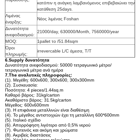
κατόπιν η ανάγκη λαμβανόμενος επιβεβαιώνει την
κατάθεση 25days.
Λιμένας
Νέος λιμένας Foshan
έναρξης:
Δυνατότητα
21000/day, 630000/Month, 7560000/year
ανεφοδιασμού:
MOQ:
1pallet το /51.84sqm
Όροι
irrevercable L/C άμεσα, T/T
πληρωμής:
6.Supply δυνατότητα
Δυνατότητα ανεφοδιασμού: 50000 τετραγωνικό μέτρο/
τετραγωνικά μέτρα ανά ημέρα
7.The αναλυτικές πληροφορίες:
(1). Μεγέθη: 600x600, 300x600, 300x300mm
(2). Συσκευασία:
Ποσότητα: 4 pieces/1.44sq.m
Καθαρό βάρος: 31kg/carton
Ακαθάριστο βάρος: 31.5kg/carton
Μέγεθος: 600x600mm
(3). Η επιφάνεια μεταλλινών είναι διαθέσιμη
(4). Το μέγεθος αντιστοιχιών έχει τη μεταλλίνη 600*600mm
(5). Ιταλικό σχέδιο
(6). Απορρόφηση λιγότερο από 0,5% νερού
(7). Φωτεινός και ακόμη και χρώματα
(8). Ακριβείς διαστάσεις