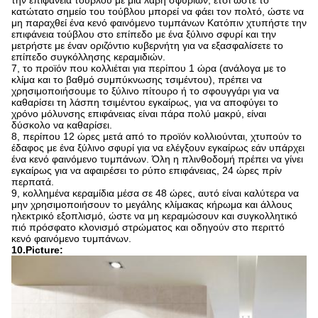
την επιφάνεια τούβλου με μια λαβή σφυριών, έτσι ώστε το
κατώτατο σημείο του τούβλου μπορεί να φάει τον πολτό, ώστε να
μη παραχθεί ένα κενό φαινόμενο τυμπάνων Κατόπιν χτυπήστε την
επιφάνεια τούβλου στο επίπεδο με ένα ξύλινο σφυρί και την
μετρήστε με έναν οριζόντιο κυβερνήτη για να εξασφαλίσετε το
επίπεδο συγκόλλησης κεραμιδιών.
7, το προϊόν που κολλιέται για περίπου 1 ώρα (ανάλογα με το
κλίμα και το βαθμό συμπύκνωσης τσιμέντου), πρέπει να
χρησιμοποιήσουμε το ξύλινο πίτουρο ή το σφουγγάρι για να
καθαρίσει τη λάσπη τσιμέντου εγκαίρως, για να αποφύγει το
χρόνο μόλυνσης επιφάνειας είναι πάρα πολύ μακρύ, είναι
δύσκολο να καθαρίσει.
8, περίπου 12 ώρες μετά από το προϊόν κολλιούνται, χτυπούν το
έδαφος με ένα ξύλινο σφυρί για να ελέγξουν εγκαίρως εάν υπάρχει
ένα κενό φαινόμενο τυμπάνων. Όλη η πλινθοδομή πρέπει να γίνει
εγκαίρως για να αφαιρέσει το ρύπο επιφάνειας, 24 ώρες πρίν
περπατά.
9, κολλημένα κεραμίδια μέσα σε 48 ώρες, αυτό είναι καλύτερα να
μην χρησιμοποιήσουν το μεγάλης κλίμακας κήρωμα και άλλους
ηλεκτρικό εξοπλισμό, ώστε να μη κεραμώσουν και συγκολλητικό
πιό πρόσφατο κλονισμό στρώματος και οδηγούν στο περιττό
κενό φαινόμενο τυμπάνων.
10.Picture: