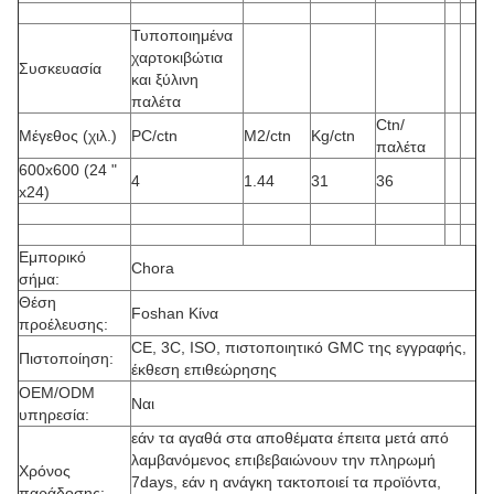
Τυποποιημένα
χαρτοκιβώτια
Συσκευασία
και ξύλινη
παλέτα
Ctn/
Μέγεθος (χιλ.)
PC/ctn
M2/ctn
Kg/ctn
παλέτα
600x600 (24 "
4
1.44
31
36
x24)
Εμπορικό
Chora
σήμα:
Θέση
Foshan Κίνα
προέλευσης:
CE, 3C, ISO, πιστοποιητικό GMC της εγγραφής,
Πιστοποίηση:
έκθεση επιθεώρησης
OEM/ODM
Ναι
υπηρεσία:
εάν τα αγαθά στα αποθέματα έπειτα μετά από
λαμβανόμενος επιβεβαιώνουν την πληρωμή
Χρόνος
7days, εάν η ανάγκη τακτοποιεί τα προϊόντα,
παράδοσης: