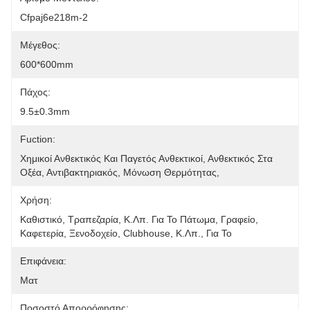
Cfpaj6e218m-2
Μέγεθος:
600*600mm
Πάχος:
9.5±0.3mm
Fuction:
Χημικοί Ανθεκτικός Και Παγετός Ανθεκτικοί, Ανθεκτικός Στα 
Οξέα, Αντιβακτηριακός, Μόνωση Θερμότητας, 
Χρήση:
Καθιστικό, Τραπεζαρία, Κ.λπ. Για Το Πάτωμα, Γραφείο, 
Καφετερία, Ξενοδοχείο, Clubhouse, Κ.λπ., Για Το
Επιφάνεια:
Ματ
Ποσοστό Απορρόφησης: