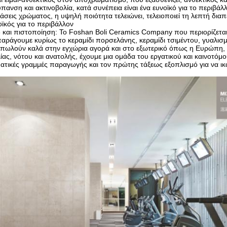
ανση και ακτινοβολία, κατά συνέπεια είναι ένα ευνοϊκό για το περιβάλλ
στάσεις χρώματος, η υψηλή ποιότητα τελειώνει, τελειοποιεί τη λεπτή δι
ϊκός για το περιβάλλον
 και πιστοποίηση: Το Foshan Boli Ceramics Company που περιορίζεται ε
παράγουμε κυρίως το κεραμίδι πορσελάνης, κεραμίδι τσιμέντου, γυαλισμ
 πωλούν καλά στην εγχώρια αγορά και στο εξωτερικό όπως η Ευρώπη, η
λίας, νότου και ανατολής, έχουμε μια ομάδα του εργατικού και καινοτ
ατικές γραμμές παραγωγής και τον πρώτης τάξεως εξοπλισμό για να ικα