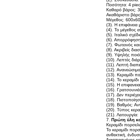
Ποσότητα: 4 pie
Καθαρό βάρος: 3
Ακαθάριστο βάρο
Μέγεθος: 600x
(3). Η επιφάνεια 
(4). Το μέγεθος 
(5). Ιταλικό σχέδι
(6). Απορρόφηση
(7). Φωτεινός κα
(8). Ακριβείς δια
(9). Υψηλής ποιό
(10). Λεπτές διά
(11). Λεπτή διαπ
(12). Ανανεώσιμο
(13). Κεραμίδι 
(14). Το κεραμί
(15). Η επιφανει
(16). Γρατσουνιά
(17). Δεν περιέχ
(18). Πιστοποίη
(19). Βαθμός: Α
(20). Τύπος κερα
(21). Λειτουργία
7.
Πρώτη ύλη κα
Κεραμίδι πορσελ
Το κεραμίδι πορσ
ανθεκτική, ένδυσ
διασπασμένος και