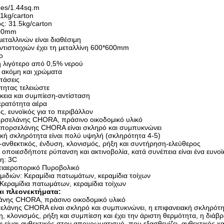
ces/1.44sq.m
1kg/carton
ς: 31.5kg/carton
600mm
μεταλλινών είναι διαθέσιμη
αντιστοιχιών έχει τη μεταλλίνη 600*600mm
ο
 λιγότερο από 0,5% νερού
ι ακόμη και χρώματα
στάσεις
τητας τελειώστε
ρκεια και συμπίεση-αντίσταση
ερατότητα αέρα
ς, ευνοϊκός για το περιβάλλον
πορσελάνης CHORA, πράσινο οικοδομικό υλικό
δι πορσελάνης CHORA είναι σκληρό και συμπυκνώνει
ακή σκληρότητα είναι πολύ υψηλή (σκληρότητα 4-5)
-ανθεκτικός, ένδυση, κλονισμός, ρήξη και συντήρηση-ελεύθερος
ει οποιεσδήποτε ρύπανση και ακτινοβολία, κατά συνέπεια είναι ένα ευνοϊ
ση: 3C
ντιαεροπορικό Πυροβολικό
μιδιών: Κεραμίδια πατωμάτων, κεραμίδια τοίχων
: Κεραμίδια πατωμάτων, κεραμίδια τοίχων
ι πλεονεκτήματα:
άνης CHORA, πράσινο οικοδομικό υλικό
ελάνης CHORA είναι σκληρό και συμπυκνώνει, η επιφανειακή σκληρότητ
η, κλονισμός, ρήξη και συμπίεση και έχει την άριστη θερμότητα, η διάβ
 είμαι-ανθεκτικός στον αποχρωματισμό, που εξασθενίζει, ανθεκτικός κ