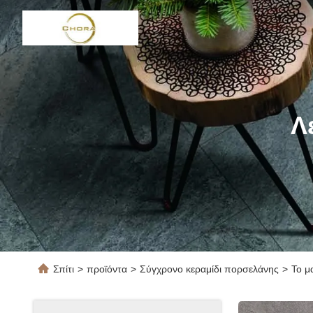
Λ
Σπίτι
>
προϊόντα
>
Σύγχρονο κεραμίδι πορσελάνης
>
Το μ