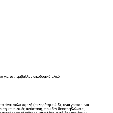
κό για το περιβάλλον οικοδομικό υλικό
α είναι πολύ υψηλή (σκληρότητα 4-5), είναι γρατσουνιά-
ρωση και η λεκές-αντίσταση, που δεν διαστρεβλώνεται,
αι συντήρηση-ελεύθερος, επιπλέον, αυτό δεν περιέχουν