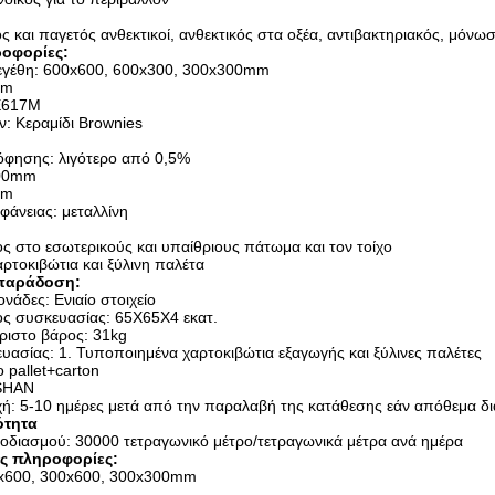
ός και παγετός ανθεκτικοί, ανθεκτικός στα οξέα, αντιβακτηριακός, μόνω
ροφορίες:
εγέθη: 600x600, 600x300, 300x300mm
mm
E617M
ν: Κεραμίδι Brownies
φησης: λιγότερο από 0,5%
600mm
mm
φάνειας: μεταλλίνη
ς στο εσωτερικούς και υπαίθριους πάτωμα και τον τοίχο
ρτοκιβώτια και ξύλινη παλέτα
 παράδοση:
νάδες: Ενιαίο στοιχείο
θος συσκευασίας: 65X65X4 εκατ.
άριστο βάρος: 31kg
υασίας: 1. Τυποποιημένα χαρτοκιβώτια εξαγωγής και ξύλινες παλέτες
 pallet+carton
OSHAN
οχή: 5-10 ημέρες μετά από την παραλαβή της κατάθεσης εάν απόθεμα δ
ότητα
οδιασμού: 30000 τετραγωνικό μέτρο/τετραγωνικά μέτρα ανά ημέρα
ές πληροφορίες:
0x600, 300x600, 300x300mm