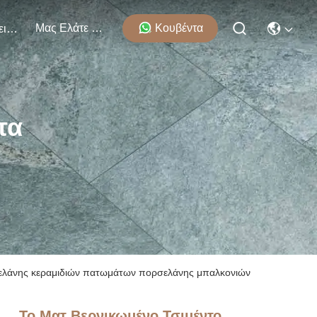
Μας Ελάτε Σε Επαφή Με
Κουβέντα
Εκδηλώσεις
τα
ρσελάνης κεραμιδιών πατωμάτων πορσελάνης μπαλκονιών
Το Ματ Βερνικωμένο Τσιμέντο