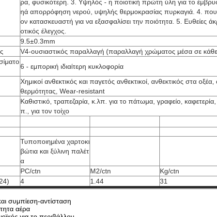
ρα, φυσικότερη. 3. Υψηλός - η ποιοτική πρώτη ύλη για το έμβρυο
ηά απορρόφηση νερού, υψηλής θερμοκρασίας πυρκαγιά. 4. που
ον κατασκευαστή για να εξασφαλίσει την ποιότητα. 5. Ευθείες άκ
οτικός έλεγχος.
9.5±0.3mm
ς
V4-ουσιαστικός παραλλαγή (παραλλαγή χρώματος μέσα σε κάθε 
σίματο
6 - εμπορική ιδιαίτερη κυκλοφορία
Χημικοί ανθεκτικός και παγετός ανθεκτικοί, ανθεκτικός στα οξέα
θερμότητας, Wear-resistant
Καθιστικό, τραπεζαρία, κ.λπ. για το πάτωμα, γραφείο, καφετερία,
π., για τον τοίχο
Τυποποιημένα χαρτοκι
βώτια και ξύλινη παλέτ
α
PC/ctn
M2/ctn
Kg/ctn
24)
4
1.44
31
και συμπίεση-αντίσταση
τητα αέρα
οϊκός για το περιβάλλον