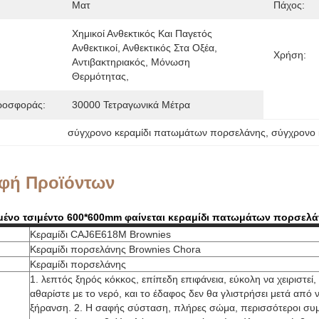
Ματ
Πάχος:
Χημικοί Ανθεκτικός Και Παγετός 
Ανθεκτικοί, Ανθεκτικός Στα Οξέα, 
Χρήση:
Αντιβακτηριακός, Μόνωση 
Θερμότητας, 
ροσφοράς:
30000 Τετραγωνικά Μέτρα
σύγχρονο κεραμίδι πατωμάτων πορσελάνης
, 
σύγχρονο 
φή Προϊόντων
μένο τσιμέντο 600*600mm φαίνεται κεραμίδι πατωμάτων πορσελ
Κεραμίδι CAJ6E618M Brownies
Κεραμίδι πορσελάνης Brownies Chora
Κεραμίδι πορσελάνης
1. λεπτός ξηρός κόκκος, επίπεδη επιφάνεια, εύκολη να χειριστεί,
αθαρίστε με το νερό, και το έδαφος δεν θα γλιστρήσει μετά από ν
ξήρανση. 2. Η σαφής σύσταση, πλήρες σώμα, περισσότεροι συμ