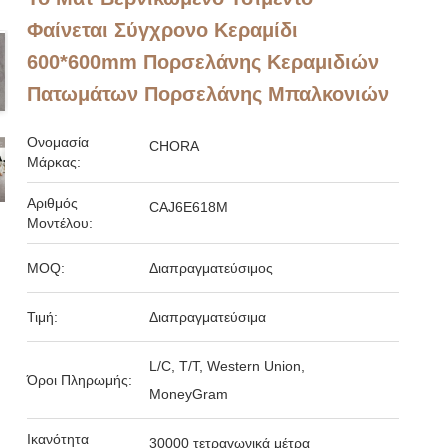
Φαίνεται Σύγχρονο Κεραμίδι
600*600mm Πορσελάνης Κεραμιδιών
Πατωμάτων Πορσελάνης Μπαλκονιών
Ονομασία
CHORA
Μάρκας:
Αριθμός
CAJ6E618M
Μοντέλου:
MOQ:
Διαπραγματεύσιμος
Τιμή:
Διαπραγματεύσιμα
L/C, T/T, Western Union,
Όροι Πληρωμής:
MoneyGram
Ικανότητα
30000 τετραγωνικά μέτρα