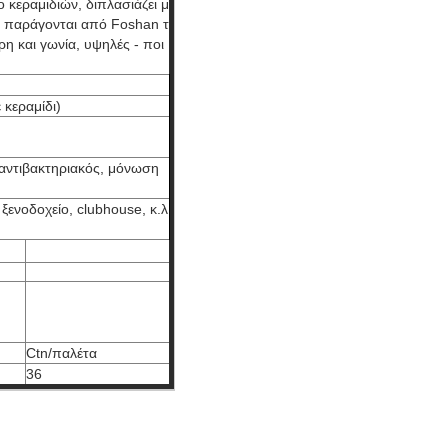
 κεραμιδιών, διπλασιάζει μ
 παράγονται από Foshan τ
ρη και γωνία, υψηλές - ποι
κεραμίδι)
, αντιβακτηριακός, μόνωση
 ξενοδοχείο, clubhouse, κ.λ
Ctn/παλέτα
36