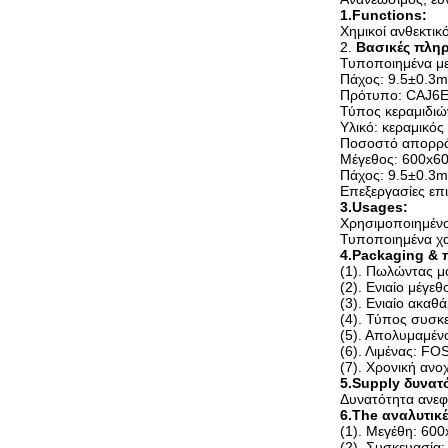
1.Functions:
Χημικοί ανθεκτικ
2.
Βασικές πλη
Τυποποιημένα μ
Πάχος: 9.5±0.3
Πρότυπο: CAJ6
Τύπος κεραμιδιώ
Υλικό: κεραμικός
Ποσοστό απορρό
Μέγεθος: 600x
Πάχος: 9.5±0.3
Επεξεργασίες επι
3.Usages:
Χρησιμοποιημένο
Τυποποιημένα χα
4.Packaging &
(1). Πωλώντας μο
(2). Ενιαίο μέγε
(3). Ενιαίο ακαθ
(4). Τύπος συσκε
(5). Απολυμαμένο
(6). Λιμένας: F
(7). Χρονική αν
5.Supply δυνατ
Δυνατότητα ανεφ
6.The αναλυτικ
(1). Μεγέθη: 60
(2). Συσκευασία: