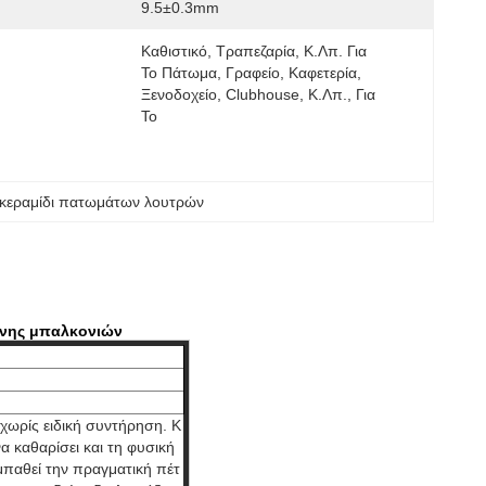
9.5±0.3mm
Καθιστικό, Τραπεζαρία, Κ.λπ. Για 
Το Πάτωμα, Γραφείο, Καφετερία, 
Ξενοδοχείο, Clubhouse, Κ.λπ., Για 
Το
κεραμίδι πατωμάτων λουτρών
άνης μπαλκονιών
 χωρίς ειδική συντήρηση. Κ
α καθαρίσει και τη φυσική
παθεί την πραγματική πέτ