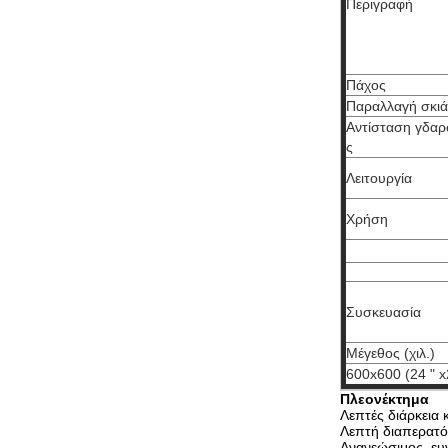
Περιγραφή
Πάχος
Παραλλαγή σκιά
Αντίσταση γδαρ
ς
Λειτουργία
Χρήση
Συσκευασία
Μέγεθος (χιλ.)
600x600 (24 " x
Πλεονέκτημα
Λεπτές διάρκεια 
Λεπτή διαπερατό
Ανανεώσιμος, ευν