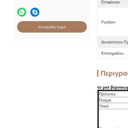
Επιφάνεια:
Fuction:
συνομιλία τώρα
Δυνατότητα Π
Επισημαίνω:
Περιγρα
το ματ βερνικω
Πρότυπο
Όνομα:
Υλικό