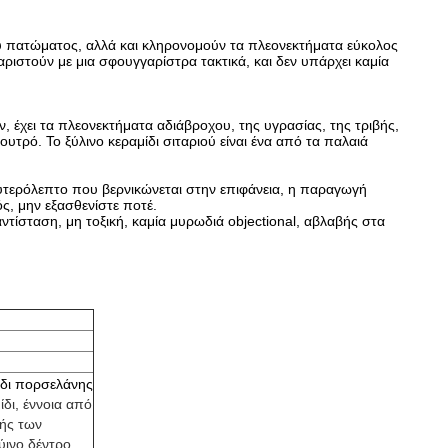
ου πατώματος, αλλά και κληρονομούν τα πλεονεκτήματα εύκολος
ριστούν με μια σφουγγαρίστρα τακτικά, και δεν υπάρχει καμία
 έχει τα πλεονεκτήματα αδιάβροχου, της υγρασίας, της τριβής,
ουτρό. Το ξύλινο κεραμίδι σιταριού είναι ένα από τα παλαιά
υτερόλεπτο που βερνικώνεται στην επιφάνεια, η παραγωγή
ός, μην εξασθενίστε ποτέ.
ντίσταση, μη τοξική, καμία μυρωδιά objectional, αβλαβής στα
ίδι πορσελάνης
ίδι, έννοια από
χής των
ινο δέντρο