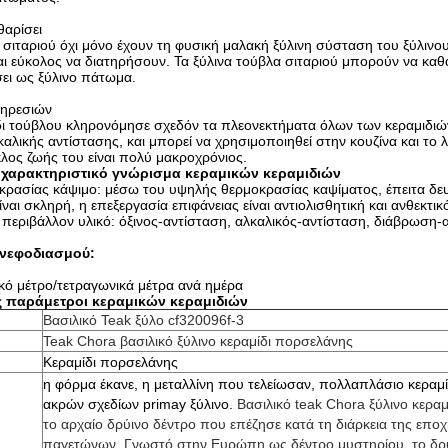
θαρίσει
α σιταριού όχι μόνο έχουν τη φυσική μαλακή ξύλινη σύσταση του ξύλιν
ι εύκολος να διατηρήσουν. Τα ξύλινα τούβλα σιταριού μπορούν να καθα
ει ως ξύλινο πάτωμα.
πηρεσιών
δι τούβλου κληρονόμησε σχεδόν τα πλεονεκτήματα όλων των κεραμιδιών,
λκαλικής αντίστασης, και μπορεί να χρησιμοποιηθεί στην κουζίνα και το λ
κλος ζωής του είναι πολύ μακροχρόνιος.
 χαρακτηριστικό γνώρισμα κεραμικών κεραμιδιών
ρασίας κάψιμο: μέσω του υψηλής θερμοκρασίας καψίματος, έπειτα δε
ναι σκληρή, η επεξεργασία επιφάνειας είναι αντιολισθητική και ανθεκτικ
ο περιβάλλον υλικό: όξινος-αντίσταση, αλκαλικός-αντίσταση, διάβρωση-α
ανεφοδιασμού:
κό μέτρο/τετραγωνικά μέτρα ανά ημέρα
ς παράμετροι κεραμικών κεραμιδιών
Βασιλικό Teak ξύλο
cf320096f-3
Teak Chora βασιλικό ξύλινο κεραμίδι πορσελάνης
Κεραμίδι πορσελάνης
η φόρμα έκανε, η μεταλλίνη που τελείωσαν, πολλαπλάσιο κεραμ
ακρών σχεδίων primay ξύλινο.
Βασιλικό teak Chora ξύλινο κεραμ
το αρχαίο δρύινο δέντρο που επέζησε κατά τη διάρκεια της επο
παγετώνων. Γνωστό στην Ευρώπη ως δέντρο μυστηρίου, το δρύ