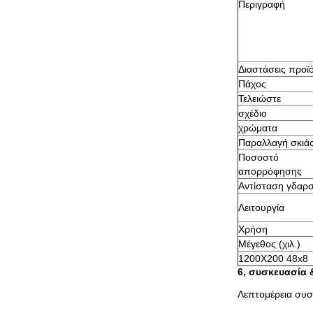
Περιγραφή
Διαστάσεις προϊ
Πάχος
Τελειώστε
σχέδιο
χρώματα
Παραλλαγή σκιά
Ποσοστό
απορρόφησης
Αντίσταση γδαρσ
Λειτουργία
Χρήση
Μέγεθος (χιλ.)
1200X200 48x8
6, συσκευασία
Λεπτομέρεια συσ