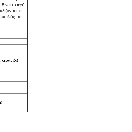
 Είναι το ιερό
ολίζοντας τη
βασιλιάς του
κεραμίδι)
20