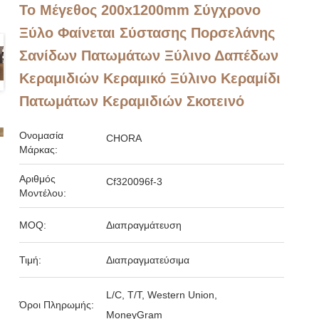
Το Μέγεθος 200x1200mm Σύγχρονο
Ξύλο Φαίνεται Σύστασης Πορσελάνης
Σανίδων Πατωμάτων Ξύλινο Δαπέδων
Κεραμιδιών Κεραμικό Ξύλινο Κεραμίδι
Πατωμάτων Κεραμιδιών Σκοτεινό
Ονομασία
CHORA
Μάρκας:
Αριθμός
Cf320096f-3
Μοντέλου:
MOQ:
Διαπραγμάτευση
Τιμή:
Διαπραγματεύσιμα
L/C, T/T, Western Union,
Όροι Πληρωμής:
MoneyGram