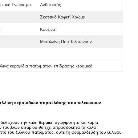
στικό Γνώρισμα:
Ανθεκτικός
Σκοτεινό Καφετί Χρώμα
:
Κουζίνα
:
Μεταλλίνη Που Τελειώνουν
ύλινα κεραμίδια πατωμάτων επίδρασης κεραμικά
ταλλίνη κεραμιδιών πορσελάνης που τελειώνουν
 δεν έχουν την καλή θερμική αγωγιμότητα και καμία
ν τούβλων σιταριού θα έχει απροσδόκητα τα καλά
επτό του ξύλινου πατώματος, ούτε τη φορμαλδεΰδη του ξύλινου