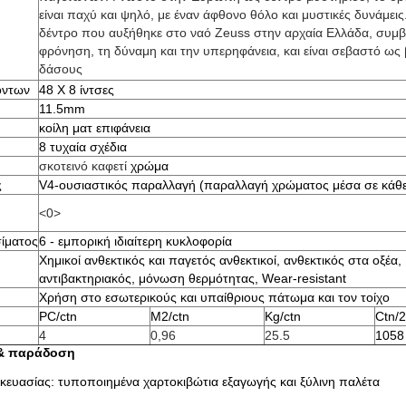
είναι παχύ και ψηλό, με έναν άφθονο θόλο και μυστικές δυνάμεις.
δέντρο που αυξήθηκε στο ναό Zeuss στην αρχαία Ελλάδα, συμβ
φρόνηση, τη δύναμη και την υπερηφάνεια, και είναι σεβαστό ως 
δάσους
όντων
48 X 8 ίντσες
11.5mm
κοίλη ματ επιφάνεια
8 τυχαία σχέδια
σκοτεινό
καφετί
χρώμα
ς
V4-ουσιαστικός παραλλαγή (παραλλαγή χρώματος μέσα σε κάθε 
<0>
ίματος
6 - εμπορική ιδιαίτερη κυκλοφορία
Χημικοί ανθεκτικός και παγετός ανθεκτικοί, ανθεκτικός στα οξέα,
αντιβακτηριακός, μόνωση θερμότητας, Wear-resistant
Χρήση στο εσωτερικούς και υπαίθριους πάτωμα και τον τοίχο
PC/ctn
M2/ctn
Kg/ctn
Ctn/
4
0,96
25.5
1058
 & παράδοση
κευασίας: τυποποιημένα χαρτοκιβώτια εξαγωγής και ξύλινη παλέτα