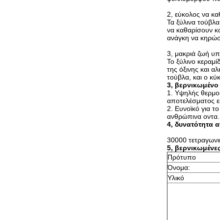
2, εύκολος να κα
Τα ξύλινα τούβλ
να καθαρίσουν κα
ανάγκη να κηρώσ
3, μακριά ζωή υ
Το ξύλινο κεραμί
της όξινης και α
τούβλα, και ο κύ
3, βερνικωμένο
1.
Υψηλής θερμοκ
αποτελέσματος εί
2. Ευνοϊκό για τ
ανθρώπινα οντα.
4, δυνατότητα 
30000 τετραγωνι
5, βερνικωμένε
Πρότυπο
Όνομα:
Υλικό