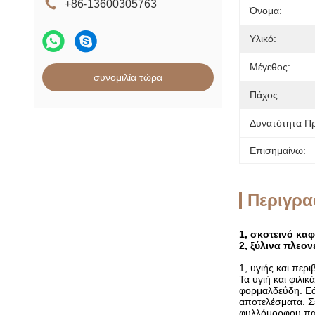
+86-13600305763
Όνομα:
Υλικό:
Μέγεθος:
συνομιλία τώρα
Πάχος:
Δυνατότητα Π
Επισημαίνω:
Περιγρα
1, σκοτεινό καφ
2, ξύλινα πλεο
1, υγιής και περι
Τα υγιή και φιλι
φορμαλδεΰδη. Εά
αποτελέσματα. Σε
φυλλόμορφου πα