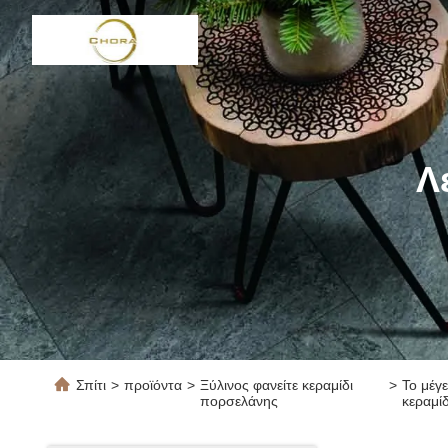
Λ
Σπίτι
>
προϊόντα
>
Ξύλινος φανείτε κεραμίδι
>
Το μέγ
πορσελάνης
κεραμί