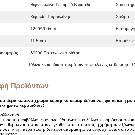
Βερνικωμένο Κεραμικό Κεραμίδι
Χαρακτηρι
Κεραμίδι Πορσελάνης
Χρώμα:
1200*200mm
Εφαρμογή
11.5mm
Επιφάνεια
ροσφοράς:
30000 Τετραγωνικά Μέτρα
ξύλινα κεραμίδια πατωμάτων πορσελάνης επίδρασης
, 
ξ
φή Προϊόντων
ετί
βερνικωμένο χρώμα κεραμικό κεραμίδι/ξύλινος φαίνεται η με
νεκτήματα κεραμιδιών:
βαλλοντικά
κά προς το περιβάλλον φορμαλδεΰδη-ελεύθερα ξύλινα κεραμίδια σιταριού
ν η θέρμανση πατωμάτων εγκαθίσταται στο σπίτι, η χρήση των ξύλινω
 αυτήν την περίπτωση, δεν ειναι απαραίτητο να ανησυχήσετε για το λ
τώματος.