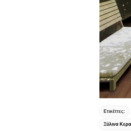
Ετικέττες:
Ξύλινα Κερ