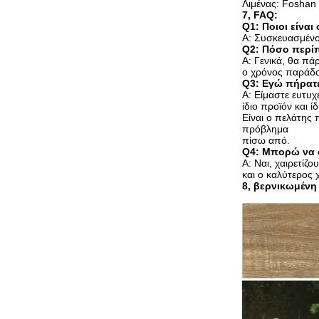
Λιμένας: Foshan
7, FAQ:
Q1: Ποιοι είναι
Α: Συσκευασμένο
Q2: Πόσο περί
Α: Γενικά, θα πά
ο χρόνος παράδο
Q3: Εγώ πήρατε
Α: Είμαστε ευτυ
ίδιο προϊόν και 
Είναι ο πελάτης
πρόβλημα
πίσω από.
Q4: Μπορώ να 
Α: Ναι, χαιρετί
και ο καλύτερος
8, βερνικωμένη