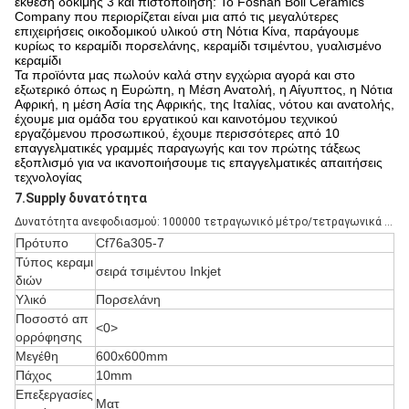
έκθεση δοκιμής 3 και πιστοποίηση: Το Foshan Boli Ceramics
Company που περιορίζεται είναι μια από τις μεγαλύτερες
επιχειρήσεις οικοδομικού υλικού στη Νότια Κίνα, παράγουμε
κυρίως το κεραμίδι πορσελάνης, κεραμίδι τσιμέντου, γυαλισμένο
κεραμίδι
Τα προϊόντα μας πωλούν καλά στην εγχώρια αγορά και στο
εξωτερικό όπως η Ευρώπη, η Μέση Ανατολή, η Αίγυπτος, η Νότια
Αφρική, η μέση Ασία της Αφρικής, της Ιταλίας, νότου και ανατολής,
έχουμε μια ομάδα του εργατικού και καινοτόμου τεχνικού
εργαζόμενου προσωπικού, έχουμε περισσότερες από 10
επαγγελματικές γραμμές παραγωγής και τον πρώτης τάξεως
εξοπλισμό για να ικανοποιήσουμε τις επαγγελματικές απαιτήσεις
τεχνολογίας
7.Supply δυνατότητα
Δυνατότητα ανεφοδιασμού: 100000 τετραγωνικό μέτρο/τετραγωνικά μέτρα την εβδομάδα
Πρότυπο
Cf76a305-7
Τύπος κεραμι
σειρά τσιμέντου Inkjet
διών
Υλικό
Πορσελάνη
Ποσοστό απ
<0>
ορρόφησης
Μεγέθη
600x600mm
Πάχος
10mm
Επεξεργασίες
Ματ