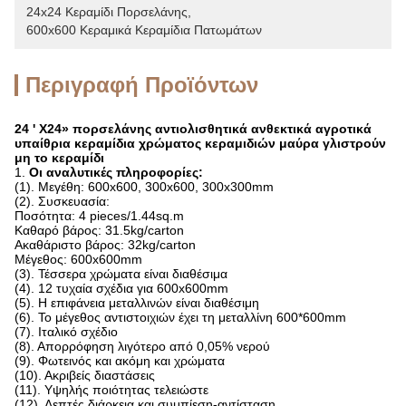
24x24 Κεραμίδι Πορσελάνης
, 
600x600 Κεραμικά Κεραμίδια Πατωμάτων
Περιγραφή Προϊόντων
24 ' X24» πορσελάνης αντιολισθητικά ανθεκτικά αγροτικά
υπαίθρια κεραμίδια χρώματος κεραμιδιών μαύρα γλιστρούν
μη το κεραμίδι
1.
Οι αναλυτικές πληροφορίες:
(1). Μεγέθη: 600x600, 300x600, 300x300mm
(2). Συσκευασία:
Ποσότητα: 4 pieces/1.44sq.m
Καθαρό βάρος: 31.5kg/carton
Ακαθάριστο βάρος: 32kg/carton
Μέγεθος: 600x600mm
(3). Τέσσερα χρώματα είναι διαθέσιμα
(4). 12 τυχαία σχέδια για 600x600mm
(5). Η επιφάνεια μεταλλινών είναι διαθέσιμη
(6). Το μέγεθος αντιστοιχιών έχει τη μεταλλίνη 600*600mm
(7). Ιταλικό σχέδιο
(8). Απορρόφηση λιγότερο από 0,05% νερού
(9). Φωτεινός και ακόμη και χρώματα
(10). Ακριβείς διαστάσεις
(11). Υψηλής ποιότητας τελειώστε
(12). Λεπτές διάρκεια και συμπίεση-αντίσταση