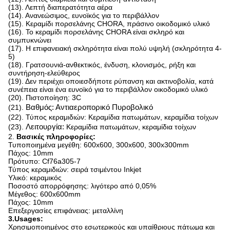
(13). Λεπτή διαπερατότητα αέρα
(14). Ανανεώσιμος, ευνοϊκός για το περιβάλλον
(15). Κεραμίδι πορσελάνης CHORA, πράσινο οικοδομικό υλικό
(16). Το κεραμίδι πορσελάνης CHORA είναι σκληρό και
συμπυκνώνει
(17). Η επιφανειακή σκληρότητα είναι πολύ υψηλή (σκληρότητα 4-
5)
(18). Γρατσουνιά-ανθεκτικός, ένδυση, κλονισμός, ρήξη και
συντήρηση-ελεύθερος
(19). Δεν περιέχει οποιεσδήποτε ρύπανση και ακτινοβολία, κατά
συνέπεια είναι ένα ευνοϊκό για το περιβάλλον οικοδομικό υλικό
(20). Πιστοποίηση: 3C
(21).
Βαθμός: Αντιαεροπορικό Πυροβολικό
(22). Τύπος κεραμιδιών: Κεραμίδια πατωμάτων, κεραμίδια τοίχων
(23).
Λειτουργία:
Κεραμίδια πατωμάτων, κεραμίδια τοίχων
2.
Βασικές πληροφορίες:
Τυποποιημένα μεγέθη: 600x600, 300x600, 300x300mm
Πάχος: 10mm
Πρότυπο: Cf76a305-7
Τύπος κεραμιδιών: σειρά τσιμέντου Inkjet
Υλικό: κεραμικός
Ποσοστό απορρόφησης: λιγότερο από 0,05%
Μέγεθος: 600x600mm
Πάχος: 10mm
Επεξεργασίες επιφάνειας: μεταλλίνη
3.Usages:
Χρησιμοποιημένος στο εσωτερικούς και υπαίθριους πάτωμα και