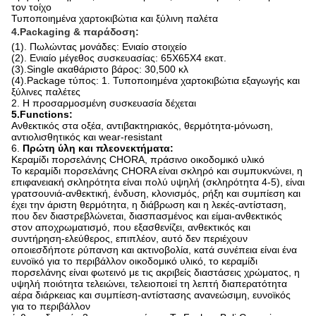
τον τοίχο
Τυποποιημένα χαρτοκιβώτια και ξύλινη παλέτα
4.Packaging & παράδοση:
(1). Πωλώντας μονάδες: Ενιαίο στοιχείο
(2). Ενιαίο μέγεθος συσκευασίας: 65X65X4 εκατ.
(3).Single ακαθάριστο βάρος: 30,500 κλ
(4).Package τύπος: 1. Τυποποιημένα χαρτοκιβώτια εξαγωγής και
ξύλινες παλέτες
2. Η προσαρμοσμένη συσκευασία δέχεται
5.Functions:
Ανθεκτικός στα οξέα, αντιβακτηριακός, θερμότητα-μόνωση,
αντιολισθητικός και wear-resistant
6.
Πρώτη ύλη και πλεονεκτήματα:
Κεραμίδι πορσελάνης CHORA, πράσινο οικοδομικό υλικό
Το κεραμίδι πορσελάνης CHORA είναι σκληρό και συμπυκνώνει, η
επιφανειακή σκληρότητα είναι πολύ υψηλή (σκληρότητα 4-5), είναι
γρατσουνιά-ανθεκτική, ένδυση, κλονισμός, ρήξη και συμπίεση και
έχει την άριστη θερμότητα, η διάβρωση και η λεκές-αντίσταση,
που δεν διαστρεβλώνεται, διασπασμένος και είμαι-ανθεκτικός
στον αποχρωματισμό, που εξασθενίζει, ανθεκτικός και
συντήρηση-ελεύθερος, επιπλέον, αυτό δεν περιέχουν
οποιεσδήποτε ρύπανση και ακτινοβολία, κατά συνέπεια είναι ένα
ευνοϊκό για το περιβάλλον οικοδομικό υλικό, το κεραμίδι
πορσελάνης είναι φωτεινό με τις ακριβείς διαστάσεις χρώματος, η
υψηλή ποιότητα τελειώνει, τελειοποιεί τη λεπτή διαπερατότητα
αέρα διάρκειας και συμπίεση-αντίστασης ανανεώσιμη, ευνοϊκός
για το περιβάλλον