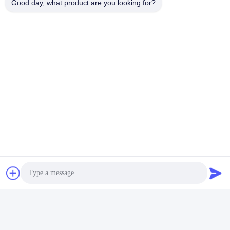
Good day, what product are you looking for?
Ετικέττες:
600x600 Κεραμικά Κεραμίδια Πατωμάτων
24x24 Κεραμίδι Πορσελάνης
600 Από 600 Κεραμίδια Πατωμάτων
Γρήγορη επικοινωνία
Διεύθυνση