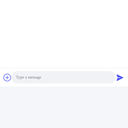
Photo
Video Call
Ετικέττες: