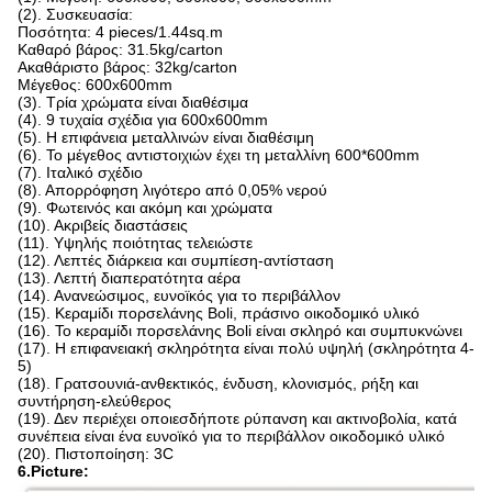
(2). Συσκευασία:
Ποσότητα: 4 pieces/1.44sq.m
Καθαρό βάρος: 31.5kg/carton
Ακαθάριστο βάρος: 32kg/carton
Μέγεθος: 600x600mm
(3). Τρία χρώματα είναι διαθέσιμα
(4). 9 τυχαία σχέδια για 600x600mm
(5). Η επιφάνεια μεταλλινών είναι διαθέσιμη
(6). Το μέγεθος αντιστοιχιών έχει τη μεταλλίνη 600*600mm
(7). Ιταλικό σχέδιο
(8). Απορρόφηση λιγότερο από 0,05% νερού
(9). Φωτεινός και ακόμη και χρώματα
(10). Ακριβείς διαστάσεις
(11). Υψηλής ποιότητας τελειώστε
(12). Λεπτές διάρκεια και συμπίεση-αντίσταση
(13). Λεπτή διαπερατότητα αέρα
(14). Ανανεώσιμος, ευνοϊκός για το περιβάλλον
(15). Κεραμίδι πορσελάνης Boli, πράσινο οικοδομικό υλικό
(16). Το κεραμίδι πορσελάνης Boli είναι σκληρό και συμπυκνώνει
(17). Η επιφανειακή σκληρότητα είναι πολύ υψηλή (σκληρότητα 4-
5)
(18). Γρατσουνιά-ανθεκτικός, ένδυση, κλονισμός, ρήξη και
συντήρηση-ελεύθερος
(19). Δεν περιέχει οποιεσδήποτε ρύπανση και ακτινοβολία, κατά
συνέπεια είναι ένα ευνοϊκό για το περιβάλλον οικοδομικό υλικό
(20). Πιστοποίηση: 3C
6.Picture: