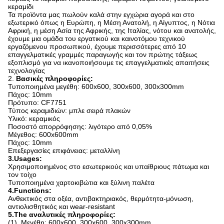
κεραμίδι
Τα προϊόντα μας πωλούν καλά στην εγχώρια αγορά και στο
εξωτερικό όπως η Ευρώπη, η Μέση Ανατολή, η Αίγυπτος, η Νότια
Αφρική, η μέση Ασία της Αφρικής, της Ιταλίας, νότου και ανατολής,
έχουμε μια ομάδα του εργατικού και καινοτόμου τεχνικού
εργαζόμενου προσωπικού, έχουμε περισσότερες από 10
επαγγελματικές γραμμές παραγωγής και τον πρώτης τάξεως
εξοπλισμό για να ικανοποιήσουμε τις επαγγελματικές απαιτήσεις
τεχνολογίας
2.
Βασικές πληροφορίες:
Τυποποιημένα μεγέθη: 600x600, 300x600, 300x300mm
Πάχος: 10mm
Πρότυπο: CF7751
Τύπος κεραμιδιών: μπλε σειρά πλακών
Υλικό: κεραμικός
Ποσοστό απορρόφησης: λιγότερο από 0,05%
Μέγεθος: 600x600mm
Πάχος: 10mm
Επεξεργασίες επιφάνειας: μεταλλίνη
3.Usages:
Χρησιμοποιημένος στο εσωτερικούς και υπαίθριους πάτωμα και
τον τοίχο
Τυποποιημένα χαρτοκιβώτια και ξύλινη παλέτα
4.Functions:
Ανθεκτικός στα οξέα, αντιβακτηριακός, θερμότητα-μόνωση,
αντιολισθητικός και wear-resistant
5.The αναλυτικές πληροφορίες:
(1). Μεγέθη: 600x600, 300x600, 300x300mm