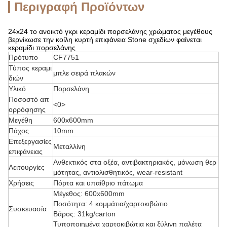
Περιγραφή Προϊόντων
24x24 το ανοικτό γκρι κεραμίδι πορσελάνης χρώματος μεγέθους
βερνίκωσε την κοίλη κυρτή επιφάνεια Stone σχεδίων φαίνεται
κεραμίδι πορσελάνης
Πρότυπο
CF7751
Τύπος κεραμι
μπλε σειρά πλακών
διών
Υλικό
Πορσελάνη
Ποσοστό απ
<0>
ορρόφησης
Μεγέθη
600x600mm
Πάχος
10mm
Επεξεργασίες
Μεταλλίνη
επιφάνειας
Ανθεκτικός στα οξέα, αντιβακτηριακός, μόνωση θερ
Λειτουργίες
μότητας, αντιολισθητικός, wear-resistant
Χρήσεις
Πόρτα και υπαίθριο πάτωμα
Μέγεθος: 600x600mm
Ποσότητα: 4 κομμάτια/χαρτοκιβώτιο
Συσκευασία
Βάρος: 31kg/carton
Τυποποιημένα χαρτοκιβώτια και ξύλινη παλέτα