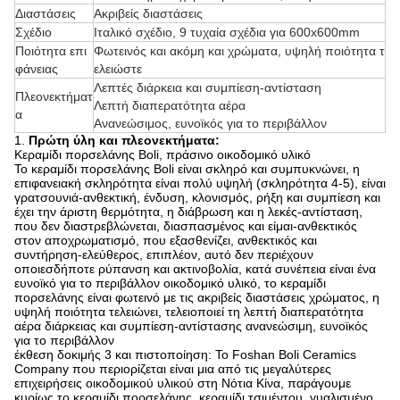
Διαστάσεις
Ακριβείς διαστάσεις
Σχέδιο
Ιταλικό σχέδιο, 9 τυχαία σχέδια για 600x600mm
Ποιότητα επι
Φωτεινός και ακόμη και χρώματα, υψηλή ποιότητα τ
φάνειας
ελειώστε
Λεπτές διάρκεια και συμπίεση-αντίσταση
Πλεονεκτήματ
Λεπτή διαπερατότητα αέρα
α
Ανανεώσιμος, ευνοϊκός για το περιβάλλον
1.
Πρώτη ύλη και πλεονεκτήματα:
Κεραμίδι πορσελάνης Boli, πράσινο οικοδομικό υλικό
Το κεραμίδι πορσελάνης Boli είναι σκληρό και συμπυκνώνει, η
επιφανειακή σκληρότητα είναι πολύ υψηλή (σκληρότητα 4-5), είναι
γρατσουνιά-ανθεκτική, ένδυση, κλονισμός, ρήξη και συμπίεση και
έχει την άριστη θερμότητα, η διάβρωση και η λεκές-αντίσταση,
που δεν διαστρεβλώνεται, διασπασμένος και είμαι-ανθεκτικός
στον αποχρωματισμό, που εξασθενίζει, ανθεκτικός και
συντήρηση-ελεύθερος, επιπλέον, αυτό δεν περιέχουν
οποιεσδήποτε ρύπανση και ακτινοβολία, κατά συνέπεια είναι ένα
ευνοϊκό για το περιβάλλον οικοδομικό υλικό, το κεραμίδι
πορσελάνης είναι φωτεινό με τις ακριβείς διαστάσεις χρώματος, η
υψηλή ποιότητα τελειώνει, τελειοποιεί τη λεπτή διαπερατότητα
αέρα διάρκειας και συμπίεση-αντίστασης ανανεώσιμη, ευνοϊκός
για το περιβάλλον
έκθεση δοκιμής 3 και πιστοποίηση: Το Foshan Boli Ceramics
Company που περιορίζεται είναι μια από τις μεγαλύτερες
επιχειρήσεις οικοδομικού υλικού στη Νότια Κίνα, παράγουμε
κυρίως το κεραμίδι πορσελάνης, κεραμίδι τσιμέντου, γυαλισμένο