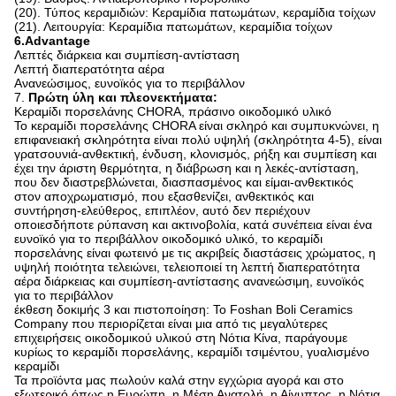
(20). Τύπος κεραμιδιών: Κεραμίδια πατωμάτων, κεραμίδια τοίχων
(21). Λειτουργία: Κεραμίδια πατωμάτων, κεραμίδια τοίχων
6.Advantage
Λεπτές διάρκεια και συμπίεση-αντίσταση
Λεπτή διαπερατότητα αέρα
Ανανεώσιμος, ευνοϊκός για το περιβάλλον
7.
Πρώτη ύλη και πλεονεκτήματα:
Κεραμίδι πορσελάνης CHORA, πράσινο οικοδομικό υλικό
Το κεραμίδι πορσελάνης CHORA είναι σκληρό και συμπυκνώνει, η
επιφανειακή σκληρότητα είναι πολύ υψηλή (σκληρότητα 4-5), είναι
γρατσουνιά-ανθεκτική, ένδυση, κλονισμός, ρήξη και συμπίεση και
έχει την άριστη θερμότητα, η διάβρωση και η λεκές-αντίσταση,
που δεν διαστρεβλώνεται, διασπασμένος και είμαι-ανθεκτικός
στον αποχρωματισμό, που εξασθενίζει, ανθεκτικός και
συντήρηση-ελεύθερος, επιπλέον, αυτό δεν περιέχουν
οποιεσδήποτε ρύπανση και ακτινοβολία, κατά συνέπεια είναι ένα
ευνοϊκό για το περιβάλλον οικοδομικό υλικό, το κεραμίδι
πορσελάνης είναι φωτεινό με τις ακριβείς διαστάσεις χρώματος, η
υψηλή ποιότητα τελειώνει, τελειοποιεί τη λεπτή διαπερατότητα
αέρα διάρκειας και συμπίεση-αντίστασης ανανεώσιμη, ευνοϊκός
για το περιβάλλον
έκθεση δοκιμής 3 και πιστοποίηση: Το Foshan Boli Ceramics
Company που περιορίζεται είναι μια από τις μεγαλύτερες
επιχειρήσεις οικοδομικού υλικού στη Νότια Κίνα, παράγουμε
κυρίως το κεραμίδι πορσελάνης, κεραμίδι τσιμέντου, γυαλισμένο
κεραμίδι
Τα προϊόντα μας πωλούν καλά στην εγχώρια αγορά και στο
εξωτερικό όπως η Ευρώπη, η Μέση Ανατολή, η Αίγυπτος, η Νότια