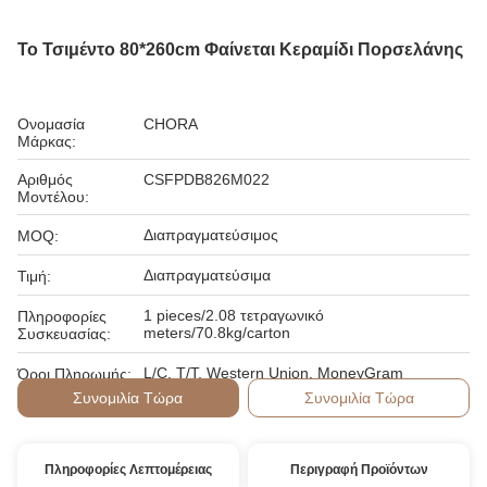
Το Τσιμέντο 80*260cm Φαίνεται Κεραμίδι Πορσελάνης
Ονομασία
CHORA
Μάρκας:
Αριθμός
CSFPDB826M022
Μοντέλου:
Διαπραγματεύσιμος
MOQ:
Διαπραγματεύσιμα
Τιμή:
1 pieces/2.08 τετραγωνικό
Πληροφορίες
meters/70.8kg/carton
Συσκευασίας:
L/C, T/T, Western Union, MoneyGram
Όροι Πληρωμής:
Συνομιλία Τώρα
Συνομιλία Τώρα
Πληροφορίες Λεπτομέρειας
Περιγραφή Προϊόντων