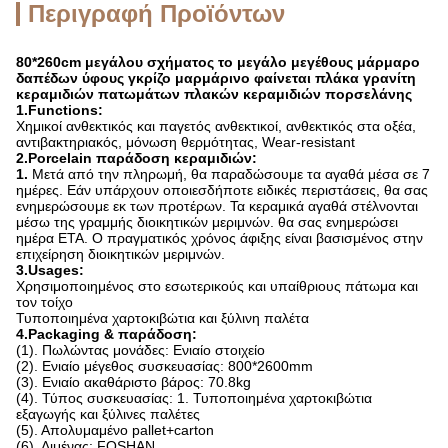
Περιγραφή Προϊόντων
80*260cm μεγάλου σχήματος το μεγάλο μεγέθους μάρμαρο
δαπέδων ύφους γκρίζο μαρμάρινο φαίνεται πλάκα γρανίτη
κεραμιδιών πατωμάτων πλακών κεραμιδιών πορσελάνης
1.Functions:
Χημικοί ανθεκτικός και παγετός ανθεκτικοί, ανθεκτικός στα οξέα,
αντιβακτηριακός, μόνωση θερμότητας, Wear-resistant
2.Porcelain παράδοση κεραμιδιών:
1.
Μετά από την πληρωμή, θα παραδώσουμε τα αγαθά μέσα σε 7
ημέρες. Εάν υπάρχουν οποιεσδήποτε ειδικές περιστάσεις, θα σας
ενημερώσουμε εκ των προτέρων. Τα κεραμικά αγαθά στέλνονται
μέσω της γραμμής διοικητικών μεριμνών. θα σας ενημερώσει
ημέρα ETA. Ο πραγματικός χρόνος άφιξης είναι βασισμένος στην
επιχείρηση διοικητικών μεριμνών.
3.Usages:
Χρησιμοποιημένος στο εσωτερικούς και υπαίθριους πάτωμα και
τον τοίχο
Τυποποιημένα χαρτοκιβώτια και ξύλινη παλέτα
4.Packaging & παράδοση:
(1). Πωλώντας μονάδες: Ενιαίο στοιχείο
(2). Ενιαίο μέγεθος συσκευασίας: 800*2600mm
(3). Ενιαίο ακαθάριστο βάρος: 70.8kg
(4). Τύπος συσκευασίας: 1. Τυποποιημένα χαρτοκιβώτια
εξαγωγής και ξύλινες παλέτες
(5). Απολυμαμένο pallet+carton
(6). Λιμένας: FOSHAN