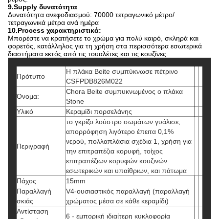
9.Supply δυνατότητα
Δυνατότητα ανεφοδιασμού: 70000 τετραγωνικό μέτρο/
τετραγωνικά μέτρα ανά ημέρα
10.Process χαρακτηριστικά:
Μπορέστε να κρατήσετε το χρώμα για πολύ καιρό, σκληρά και
φορετός, κατάλληλος για τη χρήση στα περισσότερα εσωτερικά
διαστήματα εκτός από τις τουαλέτες και τις κουζίνες.
Η πλάκα Beite συμπύκνωσε πέτρινο
Πρότυπο
CSFPDB826M022
Chora Beite συμπυκνωμένος ο πλάκα
Όνομα:
Stone
Υλικό
Κεραμίδι πορσελάνης
το γκρίζο λούστρο σωμάτων γυάλισε,
απορρόφηση λιγότερο έπειτα 0,1%
νερού, πολλαπλάσια σχέδια 1, χρήση για
Περιγραφή
την επιτραπέζια κορυφή, τοίχος
επιτραπέζιων κορυφών κουζινών
εσωτερικών και υπαίθριων, και πάτωμα
Πάχος
15mm
Παραλλαγή
V4-ουσιαστικός παραλλαγή (παραλλαγή
σκιάς
χρώματος μέσα σε κάθε κεραμίδι)
Αντίσταση
6 - εμπορική ιδιαίτερη κυκλοφορία