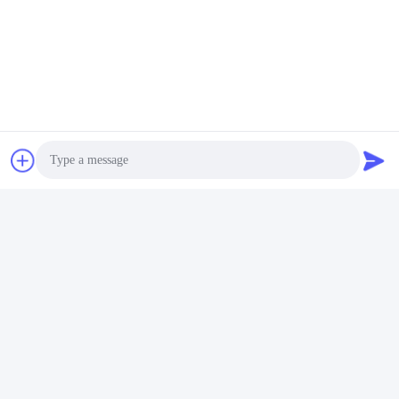
Photo
Video Call
Audio Call
Ετικέττες: