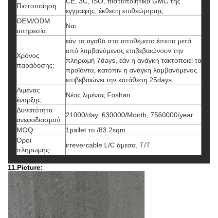
CE, 3C, ISO, πιστοποιητικό GMC της
Πιστοποίηση:
εγγραφής, έκθεση επιθεώρησης
OEM/ODM
Ναι
υπηρεσία:
εάν τα αγαθά στα αποθέματα έπειτα μετά
από λαμβανόμενος επιβεβαιώνουν την
Χρόνος
πληρωμή 7days, εάν η ανάγκη τακτοποιεί τα
παράδοσης:
προϊόντα, κατόπιν η ανάγκη λαμβανόμενος
επιβεβαιώνει την κατάθεση 25days.
Λιμένας
Νέος λιμένας Foshan
έναρξης:
Δυνατότητα
21000/day, 630000/Month, 7560000/year
ανεφοδιασμού:
MOQ:
1pallet το /83.2sqm
Όροι
irrevercable L/C άμεσα, T/T
πληρωμής:
11.Picture: