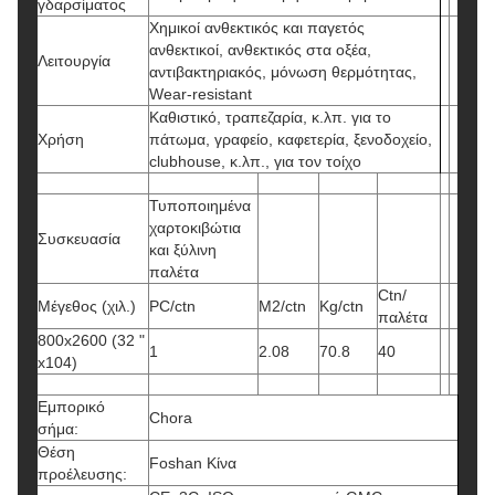
γδαρσίματος
Χημικοί ανθεκτικός και παγετός
ανθεκτικοί, ανθεκτικός στα οξέα,
Λειτουργία
αντιβακτηριακός, μόνωση θερμότητας,
Wear-resistant
Καθιστικό, τραπεζαρία, κ.λπ. για το
Χρήση
πάτωμα, γραφείο, καφετερία, ξενοδοχείο,
clubhouse, κ.λπ., για τον τοίχο
Τυποποιημένα
χαρτοκιβώτια
Συσκευασία
και ξύλινη
παλέτα
Ctn/
Μέγεθος (χιλ.)
PC/ctn
M2/ctn
Kg/ctn
παλέτα
800x2600 (32 "
1
2.08
70.8
40
x104)
Εμπορικό
Chora
σήμα:
Θέση
Foshan Κίνα
προέλευσης: