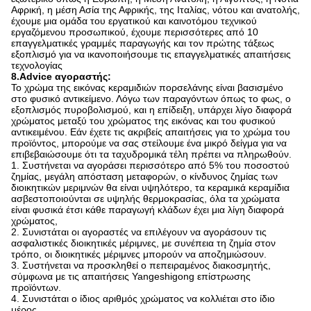
Αφρική, η μέση Ασία της Αφρικής, της Ιταλίας, νότου και ανατολής,
έχουμε μια ομάδα του εργατικού και καινοτόμου τεχνικού
εργαζόμενου προσωπικού, έχουμε περισσότερες από 10
επαγγελματικές γραμμές παραγωγής και τον πρώτης τάξεως
εξοπλισμό για να ικανοποιήσουμε τις επαγγελματικές απαιτήσεις
τεχνολογίας
8.Advice αγοραστής:
Το χρώμα της εικόνας κεραμιδιών πορσελάνης είναι βασισμένο
στο φυσικό αντικείμενο. Λόγω των παραγόντων όπως το φως, ο
εξοπλισμός πυροβολισμού, και η επίδειξη, υπάρχει λίγο διαφορά
χρώματος μεταξύ του χρώματος της εικόνας και του φυσικού
αντικειμένου. Εάν έχετε τις ακριβείς απαιτήσεις για το χρώμα του
προϊόντος, μπορούμε να σας στείλουμε ένα μικρό δείγμα για να
επιβεβαιώσουμε ότι τα ταχυδρομικά τέλη πρέπει να πληρωθούν.
1. Συστήνεται να αγοράσει περισσότερο από 5% του ποσοστού
ζημίας, μεγάλη απόσταση μεταφορών, ο κίνδυνος ζημίας των
διοικητικών μεριμνών θα είναι υψηλότερο, τα κεραμικά κεραμίδια
ασβεστοποιούνται σε υψηλής θερμοκρασίας, όλα τα χρώματα
είναι φυσικά έτσι κάθε παραγωγή κλάδων έχει μια λίγη διαφορά
χρώματος,
2. Συνιστάται οι αγοραστές να επιλέγουν να αγοράσουν τις
ασφαλιστικές διοικητικές μέριμνες, με συνέπεια τη ζημία στον
τρόπο, οι διοικητικές μέριμνες μπορούν να αποζημιώσουν.
3. Συστήνεται να προσκληθεί ο πεπειραμένος διακοσμητής,
σύμφωνα με τις απαιτήσεις Yangeshigong επίστρωσης
προϊόντων.
4. Συνιστάται ο ίδιος αριθμός χρώματος να κολλιέται στο ίδιο
μέρος.