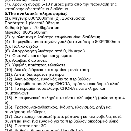
(7). Χρονική ανοχή: 5-10 ημέρες μετά από την παραλαβή της
κατάθεσης εάν απόθεμα διαθέσιμο
5.The αναλυτικές πληροφορίες:
(1). Μεγέθη: 800*2600mm (2). Συσκευασία:
Ποσότητα: 1 pieces/2.08sq.m
Καθαρό βάρος: 70.8kg/carton
Μέγεθος: 800*2600mm
(3). γυαλισμένη η λούστρο επιφάνεια είναι διαθέσιμη
(4). Το μέγεθος αντιστοιχιών γυαλίζει το λούστρο 800*2600mm
(5). Ιταλικό σχέδιο
(6). Απορρόφηση λιγότερο από 0,1% νερού
(7). Φωτεινός και ακόμη και χρώματα
(8). Ακριβείς διαστάσεις
(9). Υψηλής ποιότητας τελειώστε
(10). Λεπτές διάρκεια και συμπίεση-αντίσταση
(11). Λεπτή διαπερατότητα αέρα
(12). Ανανεώσιμος, ευνοϊκός για το περιβάλλον
(13). Κεραμίδι πορσελάνης CHORA, πράσινο οικοδομικό υλικό
(14). Το κεραμίδι πορσελάνης CHORA είναι σκληρό και
συμπυκνώνει
(15). Η επιφανειακή σκληρότητα είναι πολύ υψηλή (σκληρότητα 4-
5)
(16). Γρατσουνιά-ανθεκτικός, ένδυση, κλονισμός, ρήξη και
συντήρηση-ελεύθερος
(17). Δεν περιέχει οποιεσδήποτε ρύπανση και ακτινοβολία, κατά
συνέπεια είναι ένα ευνοϊκό για το περιβάλλον οικοδομικό υλικό
(18). Πιστοποίηση: 3C
(19). Βαθμός: Αντιαεροπορικό Πυροβολικό